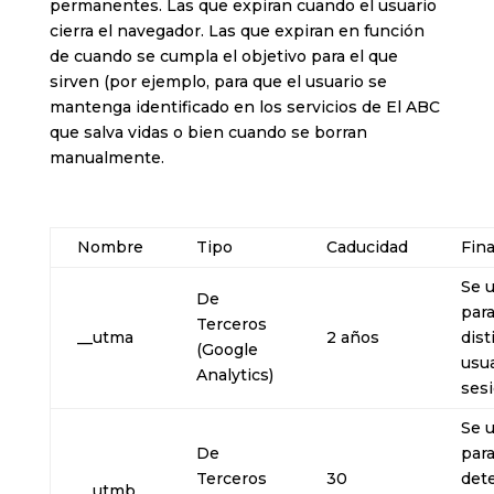
permanentes. Las que expiran cuando el usuario
cierra el navegador. Las que expiran en función
de cuando se cumpla el objetivo para el que
sirven (por ejemplo, para que el usuario se
mantenga identificado en los servicios de El ABC
que salva vidas o bien cuando se borran
manualmente.
Nombre
Tipo
Caducidad
Fina
Se 
De
par
Terceros
__utma
2 años
dist
(Google
usua
Analytics)
ses
Se 
De
par
Terceros
30
det
__utmb