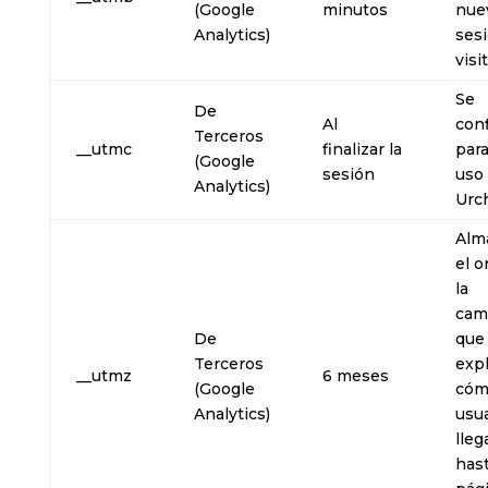
(Google
minutos
nue
Analytics)
ses
visi
Se
De
Al
conf
Terceros
__utmc
finalizar la
para
(Google
sesión
uso
Analytics)
Urc
Alm
el o
la
cam
De
que
Terceros
expl
__utmz
6 meses
(Google
cóm
Analytics)
usua
lleg
hast